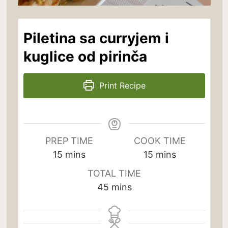
Piletina sa curryjem i
kuglice od pirinča
Print Recipe
PREP TIME
COOK TIME
minutes
minutes
15
mins
15
mins
TOTAL TIME
minutes
45
mins