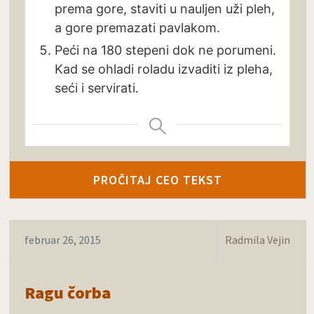
prema gore, staviti u nauljen uži pleh,
a gore premazati pavlakom.
Peći na 180 stepeni dok ne porumeni.
Kad se ohladi roladu izvaditi iz pleha,
seći i servirati.
PROČITAJ CEO TEKST
februar 26, 2015
Radmila Vejin
Ragu čorba