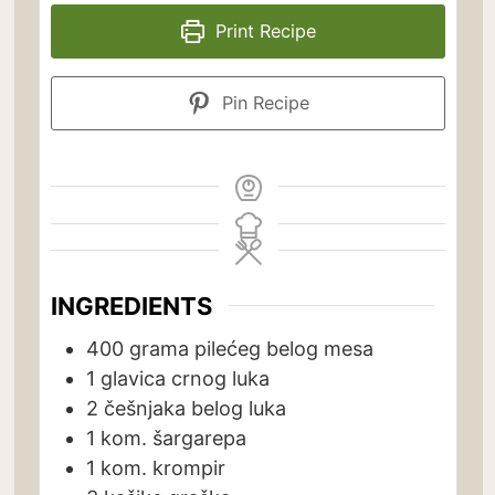
Print Recipe
Pin Recipe
INGREDIENTS
400
grama
pilećeg belog mesa
1
glavica
crnog luka
2
češnjaka
belog luka
1
kom.
šargarepa
1
kom.
krompir