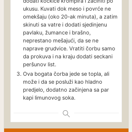
dodati kockice krompira i začiniti po
ukusu. Kuvati dok meso i povrće ne
omekšaju (oko 20-ak minuta), a zatim
skinuti sa vatre i dodati sjedinjenu
pavlaku, žumance i brašno,
neprestano mešajući, da se ne
naprave grudvice. Vratiti čorbu samo
da prokuva i na kraju dodati seckani
peršunov list.
Ova bogata čorba jede se topla, ali
može i da se posluži kao hladno
predjelo, dodatno začinjena sa par
kapi limunovog soka.