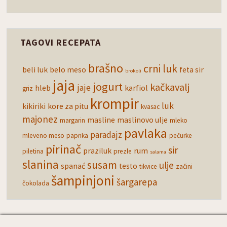
TAGOVI RECEPATA
brašno
crni luk
beli luk
belo meso
feta sir
brokoli
jaja
jogurt
kačkavalj
jaje
hleb
karfiol
griz
krompir
luk
kikiriki
kore za pitu
kvasac
majonez
masline
maslinovo ulje
margarin
mleko
pavlaka
paradajz
mleveno meso
paprika
pečurke
pirinač
sir
praziluk
rum
piletina
prezle
salama
slanina
susam
ulje
spanać
testo
tikvice
začini
šampinjoni
šargarepa
čokolada