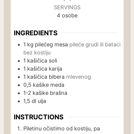
SERVINGS
4
osobe
INGREDIENTS
1
kg
pilećeg mesa
pileće grudi ili bataci
bez kostiju
1
kašičica
soli
1
kašičica
karija
1
kašičica
bibera
mlevenog
0,5
kašike
meda
1-2
kašike
brašna
1,5
dl
ulja
INSTRUCTIONS
Piletinu očistimo od kostiju, pa