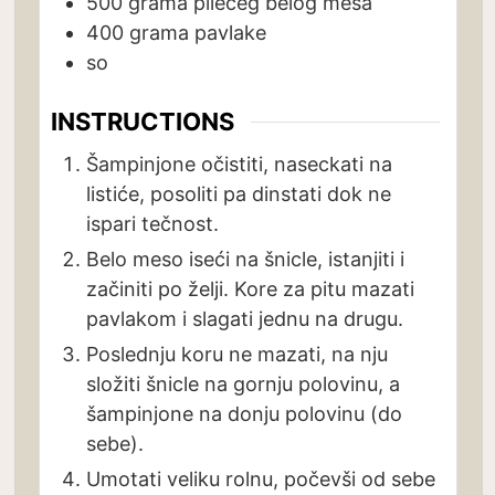
500
grama
pilećeg belog mesa
400
grama
pavlake
so
INSTRUCTIONS
Šampinjone očistiti, naseckati na
listiće, posoliti pa dinstati dok ne
ispari tečnost.
Belo meso iseći na šnicle, istanjiti i
začiniti po želji. Kore za pitu mazati
pavlakom i slagati jednu na drugu.
Poslednju koru ne mazati, na nju
složiti šnicle na gornju polovinu, a
šampinjone na donju polovinu (do
sebe).
Umotati veliku rolnu, počevši od sebe