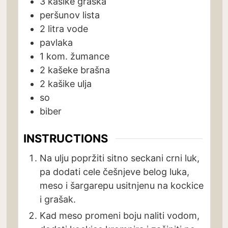
3
kašike
graška
peršunov lista
2
litra
vode
pavlaka
1
kom.
žumance
2
kašeke
brašna
2
kašike
ulja
so
biber
INSTRUCTIONS
Na ulju popržiti sitno seckani crni luk,
pa dodati cele češnjeve belog luka,
meso i šargarepu usitnjenu na kockice
i grašak.
Kad meso promeni boju naliti vodom,