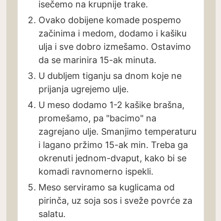
isečemo na krupnije trake.
Ovako dobijene komade pospemo
začinima i medom, dodamo i kašiku
ulja i sve dobro izmešamo. Ostavimo
da se marinira 15-ak minuta.
U dubljem tiganju sa dnom koje ne
prijanja ugrejemo ulje.
U meso dodamo 1-2 kašike brašna,
promešamo, pa "bacimo" na
zagrejano ulje. Smanjimo temperaturu
i lagano pržimo 15-ak min. Treba ga
okrenuti jednom-dvaput, kako bi se
komadi ravnomerno ispekli.
Meso serviramo sa kuglicama od
pirinča, uz soja sos i sveže povrće za
salatu.