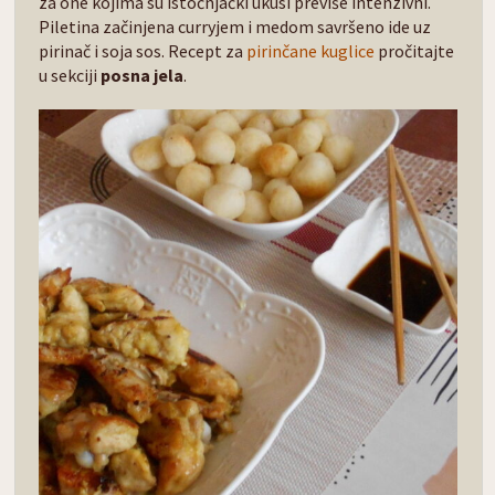
za one kojima su istočnjački ukusi previše intenzivni.
Piletina začinjena curryjem i medom savršeno ide uz
pirinač i soja sos. Recept za
pirinčane kuglice
pročitajte
u sekciji
posna jela
.