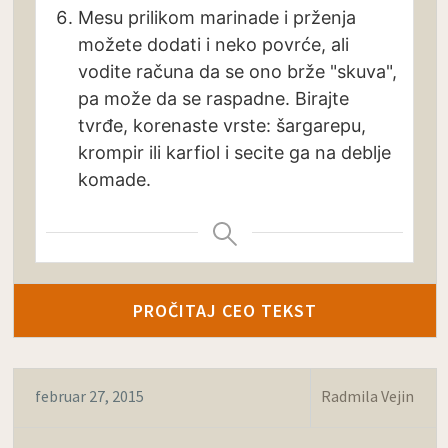
Mesu prilikom marinade i prženja
možete dodati i neko povrće, ali
vodite računa da se ono brže "skuva",
pa može da se raspadne. Birajte
tvrđe, korenaste vrste: šargarepu,
krompir ili karfiol i secite ga na deblje
komade.
PROČITAJ CEO TEKST
februar 27, 2015
Radmila Vejin