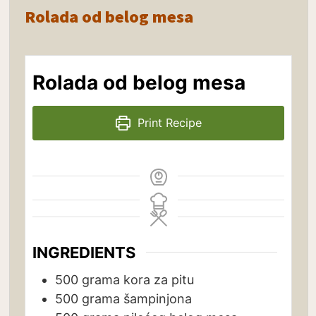
Rolada od belog mesa
Rolada od belog mesa
Print Recipe
INGREDIENTS
500
grama
kora za pitu
500
grama
šampinjona