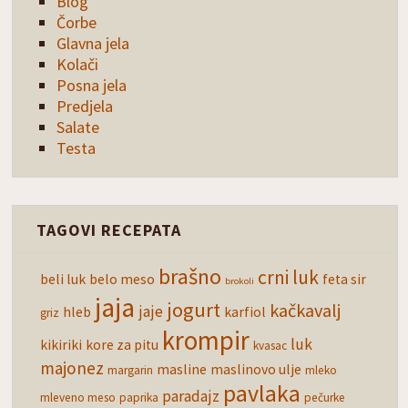
Blog
Čorbe
Glavna jela
Kolači
Posna jela
Predjela
Salate
Testa
TAGOVI RECEPATA
brašno
crni luk
beli luk
belo meso
feta sir
brokoli
jaja
jogurt
kačkavalj
jaje
hleb
karfiol
griz
krompir
luk
kikiriki
kore za pitu
kvasac
majonez
masline
maslinovo ulje
margarin
mleko
pavlaka
paradajz
mleveno meso
paprika
pečurke