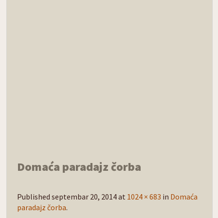
Domaća paradajz čorba
Published
septembar 20, 2014
at
1024 × 683
in
Domaća
paradajz čorba
.