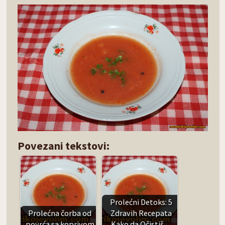
Povezani tekstovi:
Prolećni Detoks: 5
Prolećna čorba od
Zdravih Recepata
povrća sa koprivom
Kako da Očistiš…