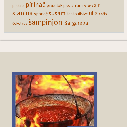
pirinač
sir
praziluk
rum
piletina
prezle
salama
slanina
susam
ulje
spanać
testo
tikvice
začini
šampinjoni
šargarepa
čokolada